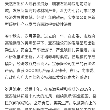
天然石墨和人造石墨资源，瞄准石墨烯应用前沿领
域，发展新型高端碳材料产业，着力为七台河市地方
经济发展做贡献。经过几年的耕耘，宝泰隆公司在新
型碳材料产业发展方面取得突破性进展。
春华秋实，岁月更叠。过去的一年，在市委、市政府
高瞻远瞩的英明领导下，宝泰隆公司的发展呈现出勃
勃生机。安全生产平稳运行，产业项目扎实推进，技
术研发推陈出新，人才培养与时俱进，管理模式革故
鼎新，经济效益成绩喜人。宝泰隆公司生产的石墨烯
产品，喜获IGCC国际产品认证殊荣。在此，向市委、
市政府和广大同仁的支持和厚爱致以由衷的感谢！
岁月流金，盛世丰年。在充满希望和收获的2019年，
宝泰隆将迎着十九大的东风，继续秉承“实业报国、裕
民兴邦”的初心，坚守责任，务实生产。以蓬勃向上的
工作热情、务实创新的工作作风、激志昂扬的工作状