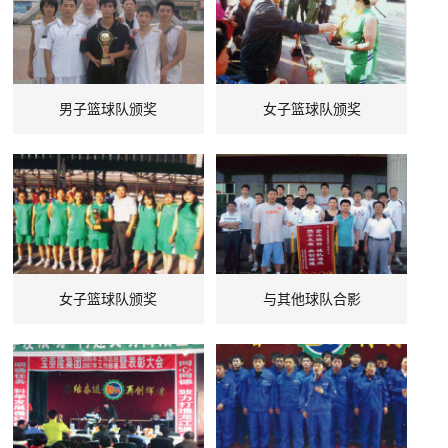
男子篮球队颁奖
女子篮球队颁奖
女子篮球队颁奖
与其他球队合影